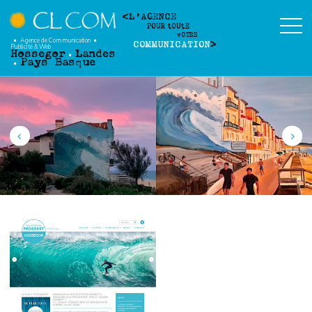
L'AGENCE
POUR
t
OU
t
E
v
OTRE
Agence de Communication
COMMUNICATION
Publicité
&
Web
Hossegor
Landes
Pays Basque