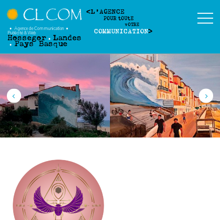
L'AGENCE
POUR
t
OU
t
E
v
OTRE
Agence de Communication
COMMUNICATION
Publicité
&
Web
Hossegor
Landes
Pays Basque