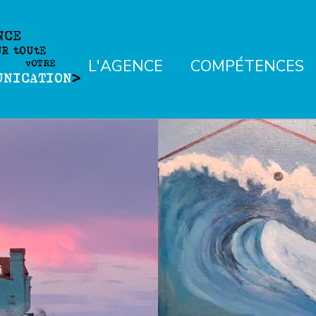
NCE
UR
t
OU
t
E
L'AGENCE
COMPÉTENCES
v
OTRE
UNICATION