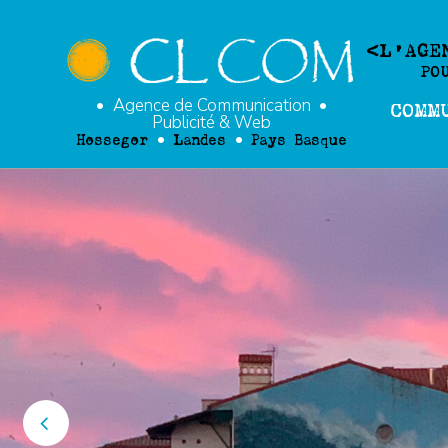
L'AGE
PO
Agence de Communication
COMM
Publicité
&
Web
Hossegor
Landes
Pays Basque